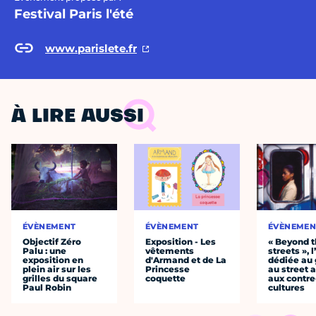
Festival Paris l'été
www.parislete.fr
À LIRE AUSSI
ÉVÈNEMENT
ÉVÈNEMENT
ÉVÈNEMEN
Objectif Zéro
Exposition - Les
« Beyond 
Palu : une
vêtements
streets », 
exposition en
d'Armand et de La
dédiée au g
plein air sur les
Princesse
au street a
grilles du square
coquette
aux contre
Paul Robin
cultures