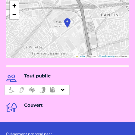
+
−
Leaflet
|
Map data ©
OpenStreetMap
contributors
Tout public
Couvert
Évènement proposé par :