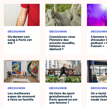
DÉCOUVRIR
DÉCOUVRIR
DÉCOUVRI
Où donner son
Connaissez-vous
3 bonnes r
sang à Paris cet
l’histoire des
d’écouter 
été ?
amants maudits,
podcast « 
Héloïse et
Fumoir »
Abélard ?
DÉCOUVRIR
DÉCOUVRIR
DÉCOUVRI
Les meilleures
Où faire du sport
On a testé 
expos du moment
gratuitement à
sensoriell
à faire en famille
Paris quand on est
stade Jea
une femme ?