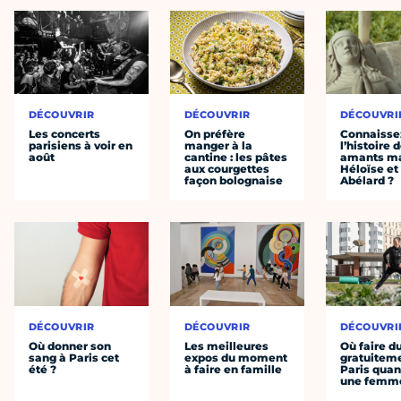
DÉCOUVRIR
DÉCOUVRIR
DÉCOUVRI
Les concerts
On préfère
Connaisse
parisiens à voir en
manger à la
l’histoire 
août
cantine : les pâtes
amants ma
aux courgettes
Héloïse et
façon bolognaise
Abélard ?
DÉCOUVRIR
DÉCOUVRIR
DÉCOUVRI
Où donner son
Les meilleures
Où faire d
sang à Paris cet
expos du moment
gratuitem
été ?
à faire en famille
Paris quan
une femm