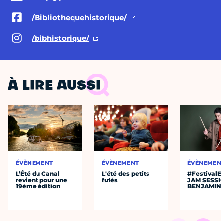
/Bibliothequehistorique/
/bibhistorique/
À LIRE AUSSI
ÉVÈNEMENT
ÉVÈNEMENT
ÉVÈNEMEN
L’Été du Canal
L'été des petits
#Festival
revient pour une
futés
JAM SESS
19ème édition
BENJAMIN