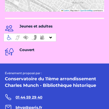
Leaflet
|
Map data ©
OpenStreetMap
contributors
Jeunes et adultes
Couvert
Évènement proposé par :
Conservatoire du 11ème arrondissement
Charles Munch - Bibliothèque historique
01 44 59 29 40
bhvp@paris.fr