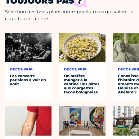
TOUJOURS PAS ?
Sélection des bons plans intemporels, mais qui valent le
coup toute l'année !
DÉCOUVRIR
DÉCOUVRIR
DÉCOUVRI
Les concerts
On préfère
Connaisse
parisiens à voir en
manger à la
l’histoire 
août
cantine : les pâtes
amants ma
aux courgettes
Héloïse et
façon bolognaise
Abélard ?