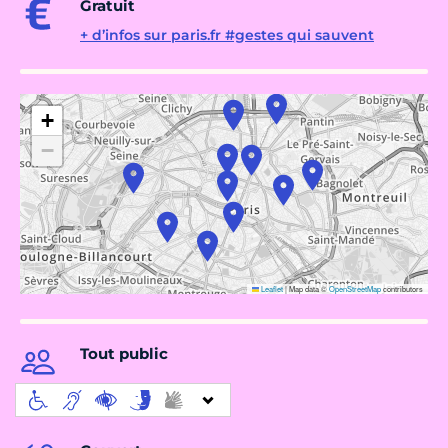
Gratuit
+ d’infos sur paris.fr #gestes qui sauvent
+
−
Leaflet
|
Map data ©
OpenStreetMap
contributors
Tout public