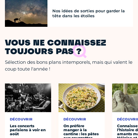
Nos idées de sorties pour garder la
tête dans les étoiles
VOUS NE CONNAISSEZ
TOUJOURS PAS ?
Sélection des bons plans intemporels, mais qui valent le
coup toute l'année !
DÉCOUVRIR
DÉCOUVRIR
DÉCOUVRI
Les concerts
On préfère
Connaisse
parisiens à voir en
manger à la
l’histoire 
août
cantine : les pâtes
amants ma
aux courgettes
Héloïse et