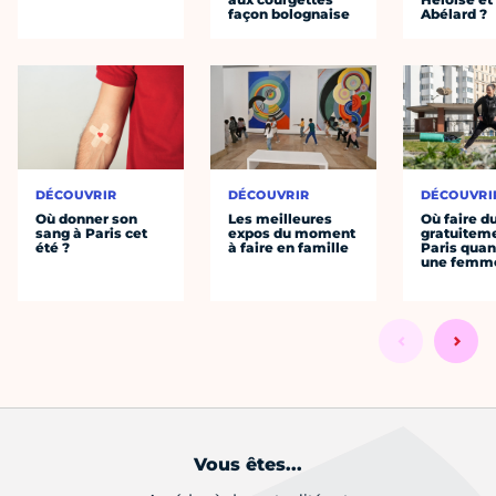
façon bolognaise
Abélard ?
DÉCOUVRIR
DÉCOUVRIR
DÉCOUVRI
Où donner son
Les meilleures
Où faire d
sang à Paris cet
expos du moment
gratuitem
été ?
à faire en famille
Paris quan
une femm
Vous êtes...