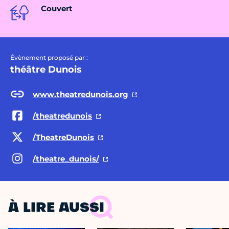
Couvert
Évènement proposé par :
théâtre Dunois
www.theatredunois.org
/theatredunois
/TheatreDunois
/theatre_dunois/
À LIRE AUSSI