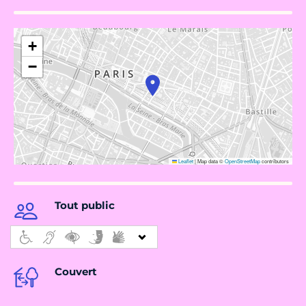
+
−
Leaflet
|
Map data ©
OpenStreetMap
contributors
Tout public
Couvert