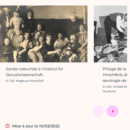
Soirée costumée à l’Institut für
Pillage de la 
Sexualwissenschaft.
Hirschfeld, dir
sexologie de B
Crédit photo :
© Coll. Magnus-Hirschf.tif
Crédit photo :
© Coll. United St
Museum
Mise à jour le 10/02/2022