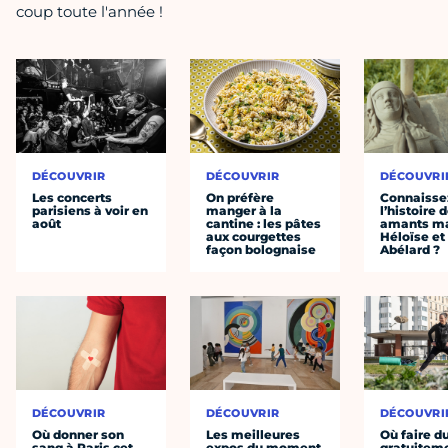
coup toute l'année !
DÉCOUVRIR
DÉCOUVRIR
DÉCOUVRI
Les concerts
On préfère
Connaisse
parisiens à voir en
manger à la
l’histoire 
août
cantine : les pâtes
amants ma
aux courgettes
Héloïse et
façon bolognaise
Abélard ?
DÉCOUVRIR
DÉCOUVRIR
DÉCOUVRI
Où donner son
Les meilleures
Où faire d
sang à Paris cet
expos du moment
gratuitem