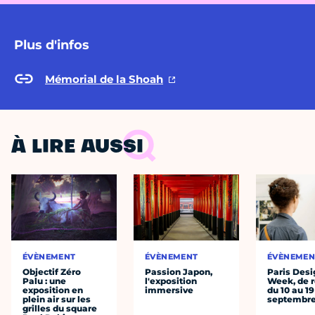
Plus d'infos
Mémorial de la Shoah
À LIRE AUSSI
ÉVÈNEMENT
ÉVÈNEMENT
ÉVÈNEMEN
Objectif Zéro
Passion Japon,
Paris Desi
Palu : une
l'exposition
Week, de r
exposition en
immersive
du 10 au 19
plein air sur les
septembr
grilles du square