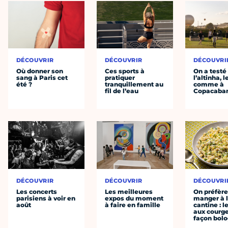
DÉCOUVRIR
DÉCOUVRIR
DÉCOUVRI
Où donner son
Ces sports à
On a testé
sang à Paris cet
pratiquer
l’altinha, l
été ?
tranquillement au
comme à
fil de l’eau
Copacaba
DÉCOUVRIR
DÉCOUVRIR
DÉCOUVRI
Les concerts
Les meilleures
On préfèr
parisiens à voir en
expos du moment
manger à 
août
à faire en famille
cantine : l
aux courge
façon bol