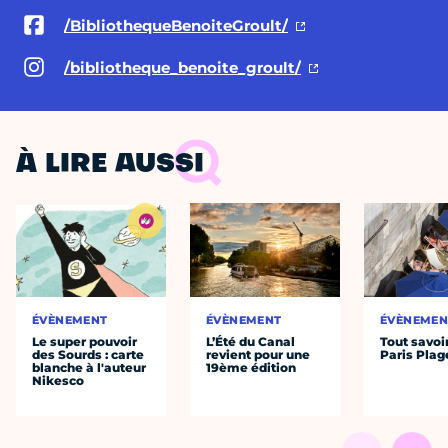
/BibliothequeBenoiteGroult/
/bibliotheque_benoite_groult/
À LIRE AUSSI
ÉVÈNEMENT
ÉVÈNEMENT
ÉVÈNEMEN
Le super pouvoir
L’Été du Canal
Tout savoi
des Sourds : carte
revient pour une
Paris Plag
blanche à l'auteur
19ème édition
Nikesco