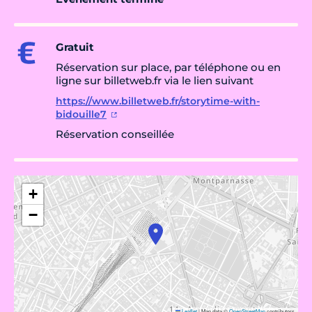
Gratuit
Réservation sur place, par téléphone ou en
ligne sur billetweb.fr via le lien suivant
https://www.billetweb.fr/storytime-with-
bidouille7
Réservation conseillée
+
−
Leaflet
|
Map data ©
OpenStreetMap
contributors