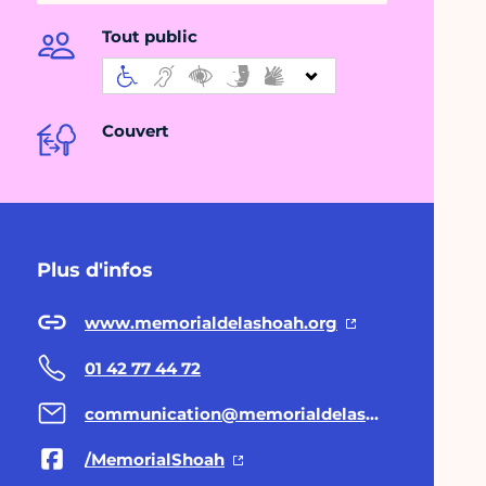
Tout public
Couvert
Plus d'infos
www.memorialdelashoah.org
01 42 77 44 72
communication@memorialdelashoah.org
/MemorialShoah