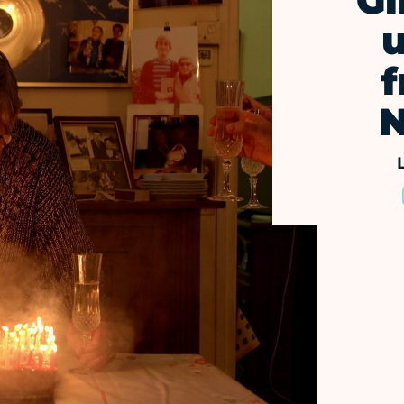
"Gi
f
N