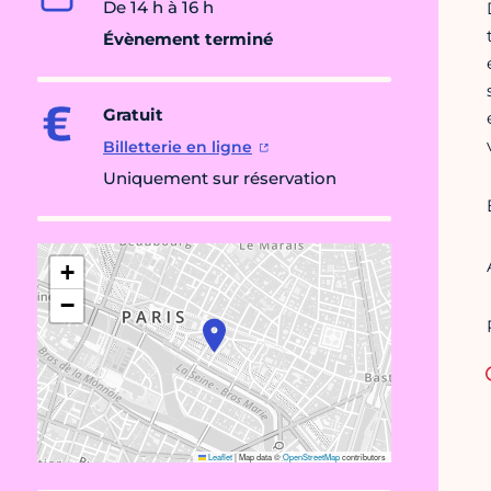
De 14 h à 16 h
Évènement terminé
Gratuit
Billetterie en ligne
Uniquement sur réservation
+
−
Leaflet
|
Map data ©
OpenStreetMap
contributors