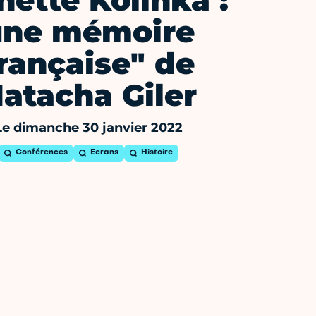
nette Kolinka :
une mémoire
rançaise" de
atacha Giler
Le dimanche 30 janvier 2022
Conférences
Ecrans
Histoire