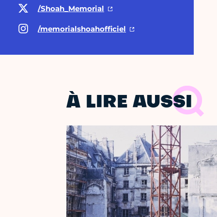
/Shoah_Memorial
/memorialshoahofficiel
À LIRE AUSSI