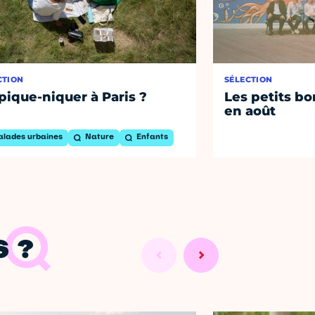
CTION
SÉLECTION
pique-niquer à Paris ?
Les petits bo
en août
alades urbaines
Nature
Enfants
 ?