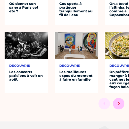
Où donner son
Ces sports à
On a testé
sang à Paris cet
pratiquer
l’altinha, l
été ?
tranquillement au
comme à
fil de l’eau
Copacaba
DÉCOUVRIR
DÉCOUVRIR
DÉCOUVRI
Les concerts
Les meilleures
On préfèr
parisiens à voir en
expos du moment
manger à 
août
à faire en famille
cantine : l
aux courge
façon bol