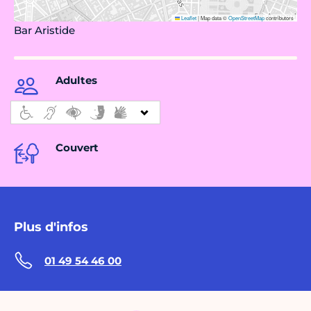
Leaflet
|
Map data ©
OpenStreetMap
contributors
Bar Aristide
Adultes
Couvert
Plus d'infos
01 49 54 46 00