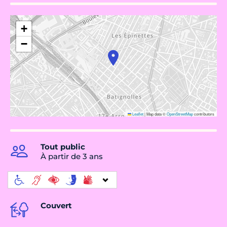
+
−
Leaflet
|
Map data ©
OpenStreetMap
contributors
Tout public
À partir de 3 ans
Couvert