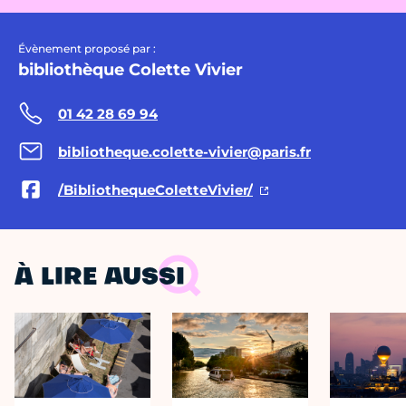
Évènement proposé par :
bibliothèque Colette Vivier
01 42 28 69 94
bibliotheque.colette-vivier@paris.fr
/BibliothequeColetteVivier/
À LIRE AUSSI