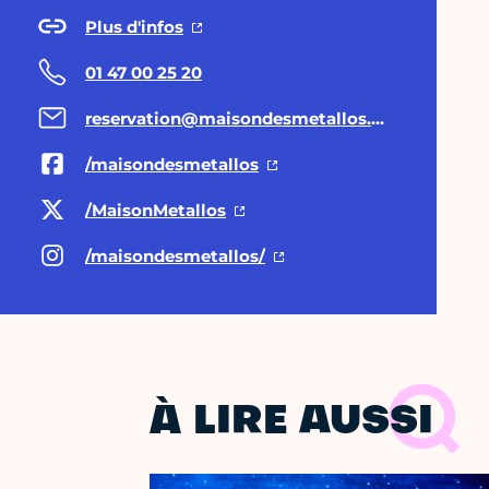
Plus d'infos
01 47 00 25 20
reservation@maisondesmetallos.paris
/maisondesmetallos
/MaisonMetallos
/maisondesmetallos/
À LIRE AUSSI