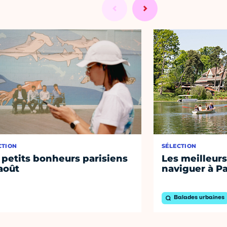
CTION
SÉLECTION
 petits bonheurs parisiens
Les meilleurs
août
naviguer à Pa
Balades urbaines