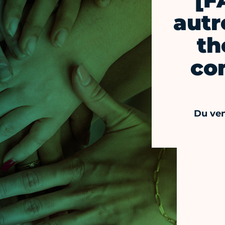
[F
autr
th
co
Du ven