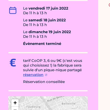
Le
vendredi 17 juin 2022
De 11 h à 13 h
Le
samedi 18 juin 2022
De 11 h à 13 h
Le
dimanche 19 juin 2022
De 11 h à 13 h
Évènement terminé
tarif CoOP 3, 6 ou 9€ (c'est vous
qui choisissez !) la fabrique sera
suivie d'un pique-nique partagé
réservation
Réservation conseillée
+