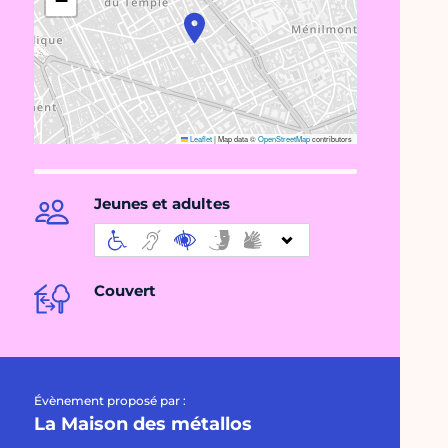
−
Leaflet
|
Map data ©
OpenStreetMap
contributors
Jeunes et adultes
Couvert
Évènement proposé par :
La Maison des métallos