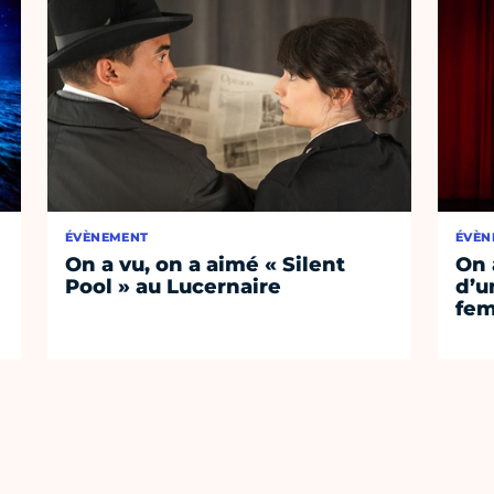
ÉVÈNEMENT
ÉVÈN
On a vu, on a aimé « Silent
On 
Pool » au Lucernaire
d’un
fem