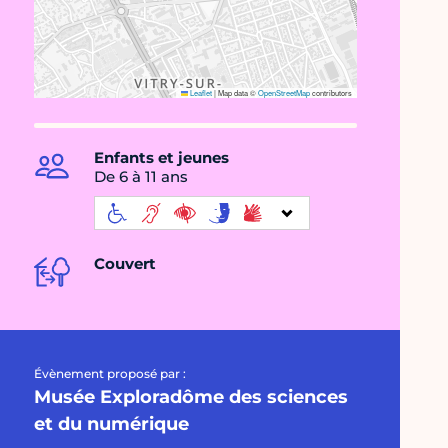
Leaflet
|
Map data ©
OpenStreetMap
contributors
Enfants et jeunes
De 6 à 11 ans
Couvert
Évènement proposé par :
Musée Exploradôme des sciences
et du numérique