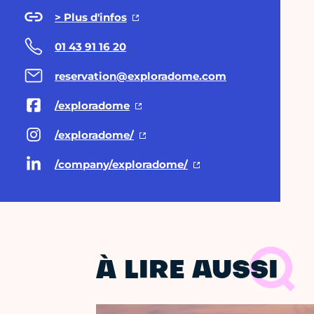
> Plus d'infos
01 43 91 16 20
reservation@exploradome.com
/exploradome
/exploradome/
/company/exploradome/
À LIRE AUSSI