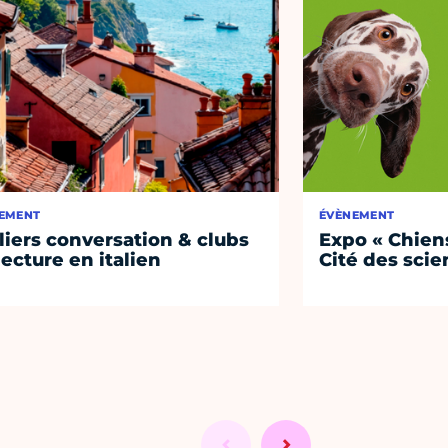
EMENT
ÉVÈNEMENT
liers conversation & clubs
Expo « Chiens
lecture en italien
Cité des sci