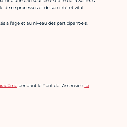
tir d’une eau souillée extraite de la Seine. A
ale de ce processus et de son intérêt vital.
s à l’âge et au niveau des participant·e·s.
oradôme
pendant le Pont de l'Ascension
ici