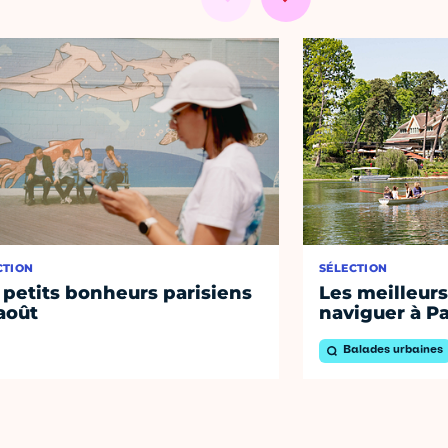
CTION
SÉLECTION
 petits bonheurs parisiens
Les meilleurs
août
naviguer à Pa
Balades urbaines