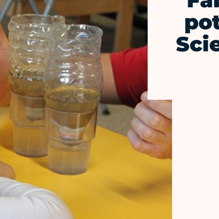
Fa
pot
Sci