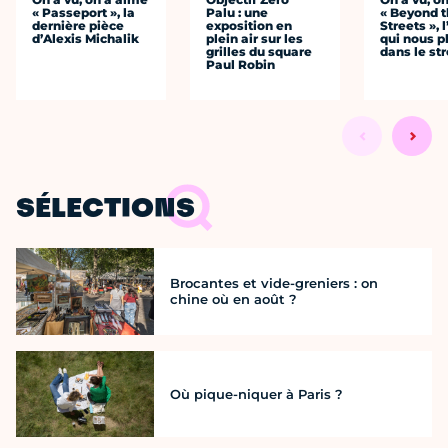
« Passeport », la
Palu : une
« Beyond 
dernière pièce
exposition en
Streets », 
d’Alexis Michalik
plein air sur les
qui nous p
grilles du square
dans le str
Paul Robin
SÉLECTIONS
Brocantes et vide-greniers : on
chine où en août ?
Où pique-niquer à Paris ?