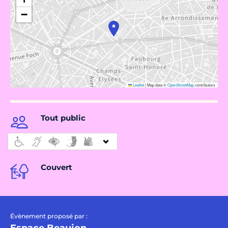
−
Leaflet
|
Map data ©
OpenStreetMap
contributors
Tout public
Couvert
Évènement proposé par :
Espace Beaujon