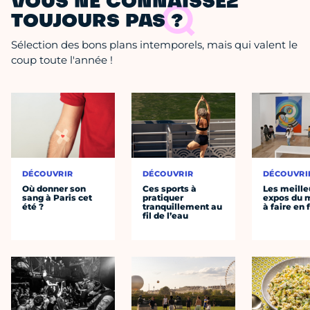
VOUS NE CONNAISSEZ
TOUJOURS PAS ?
Sélection des bons plans intemporels, mais qui valent le
coup toute l'année !
DÉCOUVRIR
DÉCOUVRIR
DÉCOUVRI
Où donner son
Ces sports à
Les meille
sang à Paris cet
pratiquer
expos du
été ?
tranquillement au
à faire en 
fil de l’eau