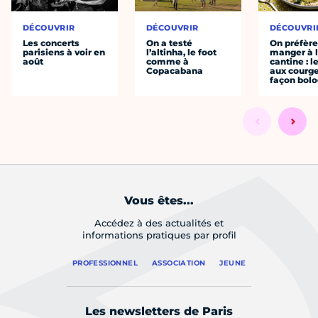
DÉCOUVRIR
DÉCOUVRIR
DÉCOUVRI
Les concerts
On a testé
On préfèr
parisiens à voir en
l’altinha, le foot
manger à 
août
comme à
cantine : l
Copacabana
aux courge
façon bol
Vous êtes...
Accédez à des actualités et
informations pratiques par profil
PROFESSIONNEL
ASSOCIATION
JEUNE
Les newsletters de Paris