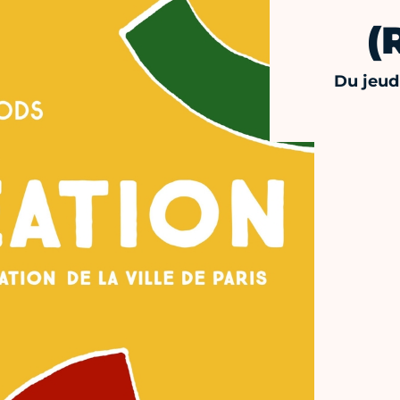
(
Du jeud