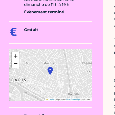
dimanche de 11 h à 19 h
Évènement terminé
Gratuit
+
−
Leaflet
|
Map data ©
OpenStreetMap
contributors