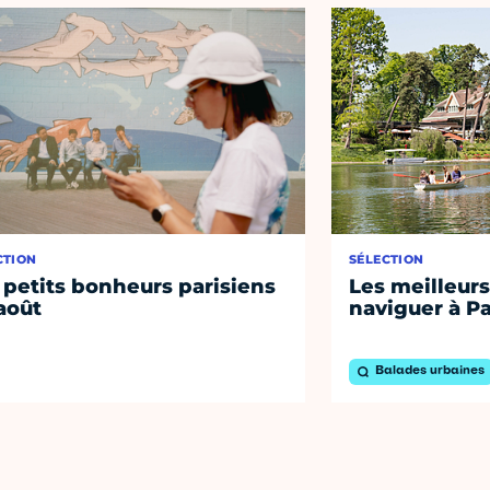
CTION
SÉLECTION
 petits bonheurs parisiens
Les meilleurs
août
naviguer à Pa
Balades urbaines