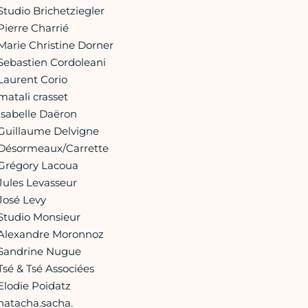
Studio Brichetziegler
Pierre Charrié
Marie Christine Dorner
Sebastien Cordoleani
Laurent Corio
matali crasset
Isabelle Daëron
Guillaume Delvigne
Désormeaux/Carrette
Grégory Lacoua
Jules Levasseur
José Levy
Studio Monsieur
Alexandre Moronnoz
Sandrine Nugue
Tsé & Tsé Associées
Elodie Poidatz
natacha.sacha.