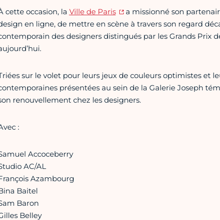
À cette occasion, la
Ville de Paris
a missionné son partenai
design en ligne, de mettre en scène à travers son regard déca
contemporain des designers distingués par les Grands Prix de 
aujourd’hui.
Triées sur le volet pour leurs jeux de couleurs optimistes et le
contemporaines présentées au sein de la Galerie Joseph tém
son renouvellement chez les designers.
Avec :
Samuel Accoceberry
Studio AC/AL
François Azambourg
Bina Baitel
Sam Baron
Gilles Belley