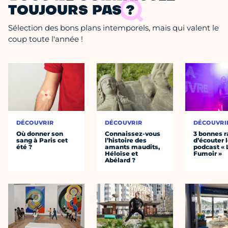
TOUJOURS PAS ?
Sélection des bons plans intemporels, mais qui valent le
coup toute l'année !
DÉCOUVRIR
DÉCOUVRIR
DÉCOUVRI
Où donner son
Connaissez-vous
3 bonnes r
sang à Paris cet
l’histoire des
d’écouter 
été ?
amants maudits,
podcast « 
Héloïse et
Fumoir »
Abélard ?