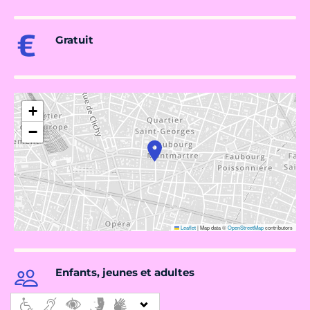
Gratuit
+
−
Leaflet
|
Map data ©
OpenStreetMap
contributors
Enfants, jeunes et adultes