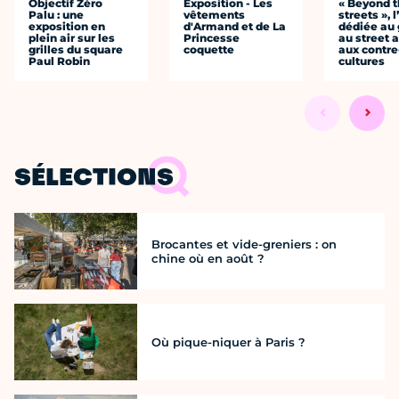
Objectif Zéro
Exposition - Les
« Beyond 
Palu : une
vêtements
streets », 
exposition en
d'Armand et de La
dédiée au g
plein air sur les
Princesse
au street a
grilles du square
coquette
aux contre
Paul Robin
cultures
SÉLECTIONS
Brocantes et vide-greniers : on
chine où en août ?
Où pique-niquer à Paris ?