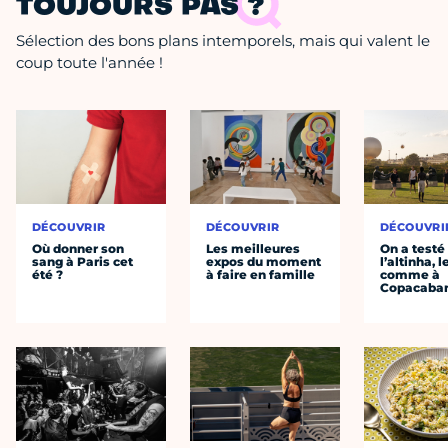
TOUJOURS PAS ?
Sélection des bons plans intemporels, mais qui valent le
coup toute l'année !
DÉCOUVRIR
DÉCOUVRIR
DÉCOUVRI
Où donner son
Les meilleures
On a testé
sang à Paris cet
expos du moment
l’altinha, l
été ?
à faire en famille
comme à
Copacaba