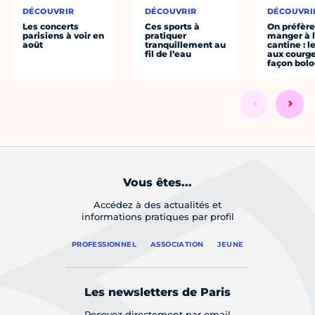
DÉCOUVRIR
DÉCOUVRIR
DÉCOUVRI
Les concerts
Ces sports à
On préfèr
parisiens à voir en
pratiquer
manger à 
août
tranquillement au
cantine : l
fil de l’eau
aux courge
façon bol
Vous êtes...
Accédez à des actualités et
informations pratiques par profil
PROFESSIONNEL
ASSOCIATION
JEUNE
Les newsletters de Paris
Recevez directement par email