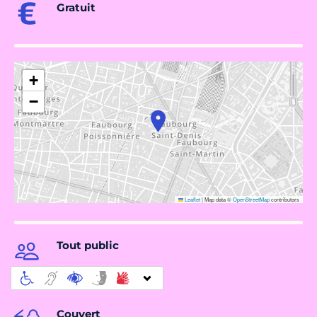
Gratuit
+
−
Leaflet
|
Map data ©
OpenStreetMap
contributors
Tout public
Couvert