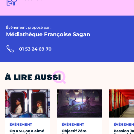
Évènement proposé par :
Médiathèque Françoise Sagan
01 53 24 69 70
À LIRE AUSSI
ÉVÈNEMENT
ÉVÈNEMENT
ÉVÈNEMEN
On a vu, on a aimé
Objectif Zéro
Passion J