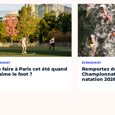
EMENT
ÉVÈNEMENT
 faire à Paris cet été quand
Remportez de
aime le foot ?
Championnat
natation 202