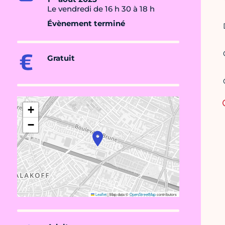
Le vendredi de 16 h 30 à 18 h
Évènement terminé
Gratuit
+
−
Leaflet
|
Map data ©
OpenStreetMap
contributors