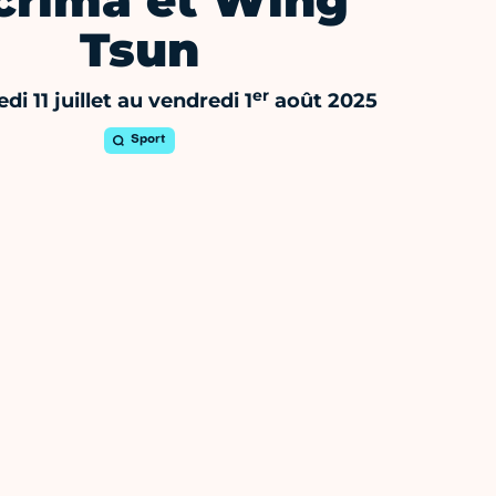
crima et Wing
Tsun
er
i 11 juillet au vendredi 1
août 2025
Sport