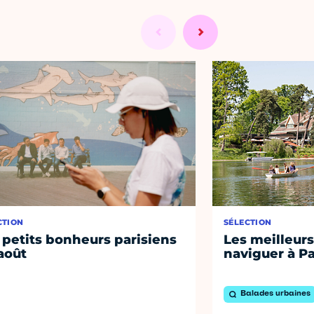
CTION
SÉLECTION
 petits bonheurs parisiens
Les meilleurs
août
naviguer à Pa
Balades urbaines