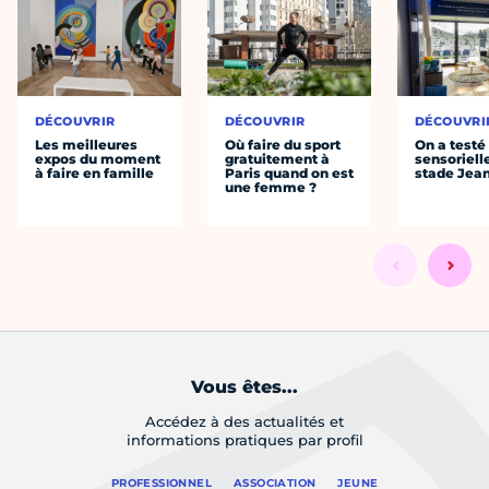
DÉCOUVRIR
DÉCOUVRIR
DÉCOUVRI
Les meilleures
Où faire du sport
On a testé 
expos du moment
gratuitement à
sensoriell
à faire en famille
Paris quand on est
stade Jea
une femme ?
Vous êtes...
Accédez à des actualités et
informations pratiques par profil
PROFESSIONNEL
ASSOCIATION
JEUNE