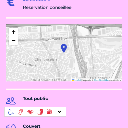
Réservation conseillée
+
−
Leaflet
|
Map data ©
OpenStreetMap
contributors
Tout public
Couvert