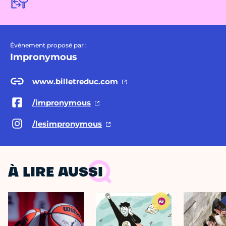
Évènement proposé par :
Impronymous
www.billetreduc.com
/impronymous
/lesimpronymous
À LIRE AUSSI