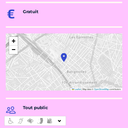
Gratuit
+
−
Leaflet
|
Map data ©
OpenStreetMap
contributors
Tout public