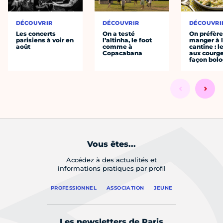
DÉCOUVRIR
DÉCOUVRIR
DÉCOUVRI
Les concerts
On a testé
On préfèr
parisiens à voir en
l’altinha, le foot
manger à 
août
comme à
cantine : l
Copacabana
aux courge
façon bol
Vous êtes...
Accédez à des actualités et
informations pratiques par profil
PROFESSIONNEL
ASSOCIATION
JEUNE
Les newsletters de Paris