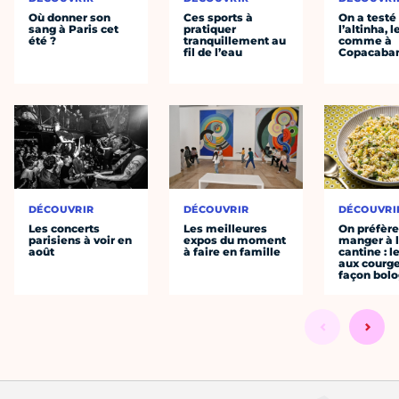
Où donner son
Ces sports à
On a testé
sang à Paris cet
pratiquer
l’altinha, l
été ?
tranquillement au
comme à
fil de l’eau
Copacaba
DÉCOUVRIR
DÉCOUVRIR
DÉCOUVRI
Les concerts
Les meilleures
On préfèr
parisiens à voir en
expos du moment
manger à 
août
à faire en famille
cantine : l
aux courge
façon bol