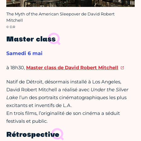
The Myth of the American Sleepover de David Robert
Mitchell
Crédit photo :
© D.R
Master class
Samedi 6 mai
à 18h30,
Master class de David Robert Mitchell
Natif de Détroit, désormais installé à Los Angeles,
David Robert Mitchell a réalisé avec
Under the Silver
Lake
l’un des portraits cinématographiques les plus
excitants et inventifs de L.A.
En trois films, l’originalité de son cinéma a séduit
festivals et public.
Rétrospective