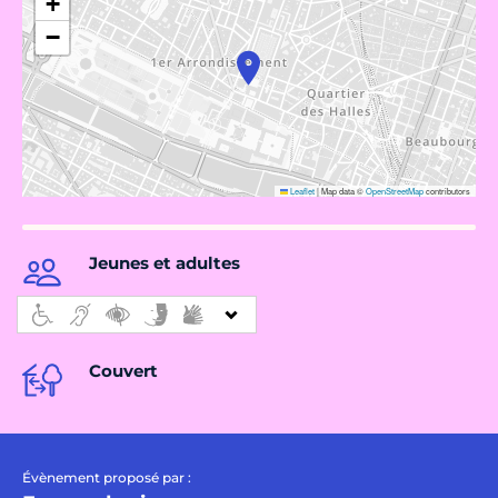
+
−
Leaflet
|
Map data ©
OpenStreetMap
contributors
Jeunes et adultes
Couvert
Évènement proposé par :