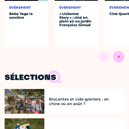
ÉVÈNEMENT
ÉVÈNEMENT
ÉVÈNEMEN
Baba Yaga la
« Lisbonne
Ciné Quart
sorcière
Story » : ciné en
plein air au jardin
Françoise Giroud
SÉLECTIONS
Brocantes et vide-greniers : on
chine où en août ?