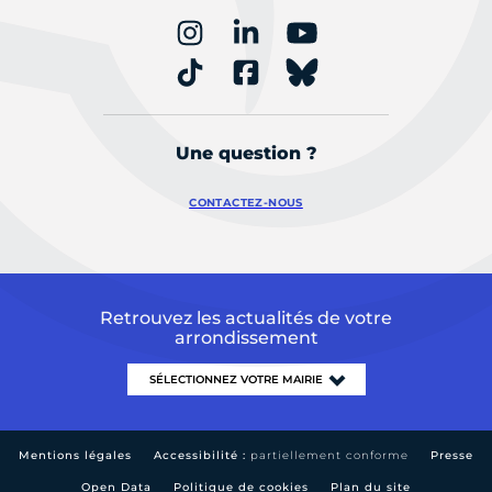
Une question ?
CONTACTEZ-NOUS
Retrouvez les actualités de votre
arrondissement
Mentions légales
Accessibilité :
partiellement conforme
Presse
Open Data
Politique de cookies
Plan du site