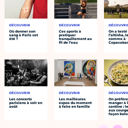
DÉCOUVRIR
DÉCOUVRIR
DÉCOUVRI
Où donner son
Ces sports à
On a testé
sang à Paris cet
pratiquer
l’altinha, l
été ?
tranquillement au
comme à
fil de l’eau
Copacaba
DÉCOUVRIR
DÉCOUVRIR
DÉCOUVRI
Les concerts
Les meilleures
On préfèr
parisiens à voir en
expos du moment
manger à 
août
à faire en famille
cantine : l
aux courge
façon bol