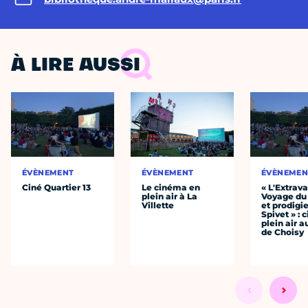
À LIRE AUSSI
ÉVÈNEMENT
ÉVÈNEMENT
ÉVÈNEMEN
Ciné Quartier 13
Le cinéma en
« L'Extrav
plein air à La
Voyage du
Villette
et prodigie
Spivet » : 
plein air a
de Choisy