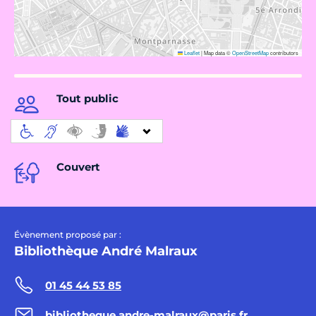
Leaflet
|
Map data ©
OpenStreetMap
contributors
Tout public
Couvert
Évènement proposé par :
Bibliothèque André Malraux
01 45 44 53 85
bibliotheque.andre-malraux@paris.fr