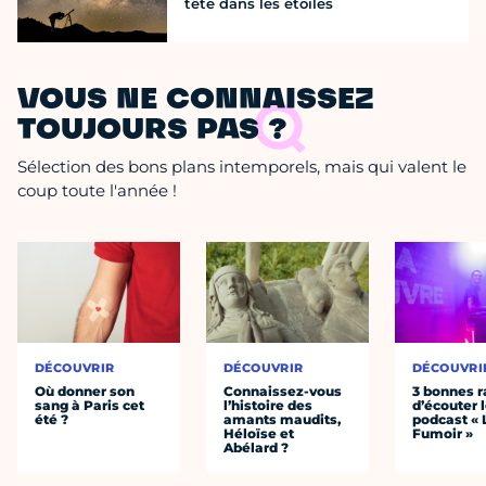
tête dans les étoiles
VOUS NE CONNAISSEZ
TOUJOURS PAS ?
Sélection des bons plans intemporels, mais qui valent le
coup toute l'année !
DÉCOUVRIR
DÉCOUVRIR
DÉCOUVRI
Où donner son
Connaissez-vous
3 bonnes r
sang à Paris cet
l’histoire des
d’écouter 
été ?
amants maudits,
podcast « 
Héloïse et
Fumoir »
Abélard ?