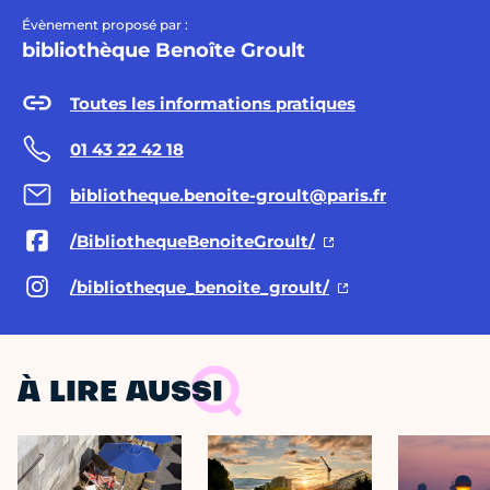
Évènement proposé par :
bibliothèque Benoîte Groult
Toutes les informations pratiques
01 43 22 42 18
bibliotheque.benoite-groult@paris.fr
/BibliothequeBenoiteGroult/
/bibliotheque_benoite_groult/
À LIRE AUSSI