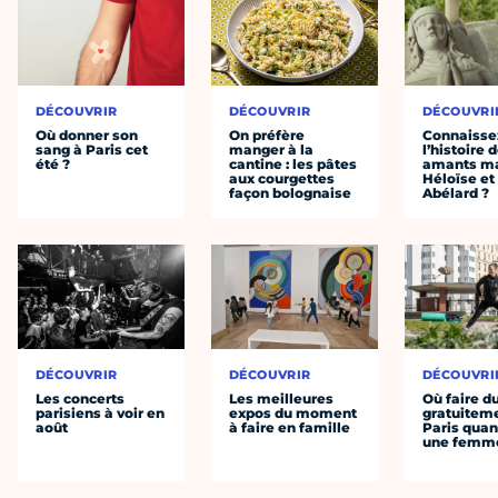
DÉCOUVRIR
DÉCOUVRIR
DÉCOUVRI
Où donner son
On préfère
Connaisse
sang à Paris cet
manger à la
l’histoire 
été ?
cantine : les pâtes
amants ma
aux courgettes
Héloïse et
façon bolognaise
Abélard ?
DÉCOUVRIR
DÉCOUVRIR
DÉCOUVRI
Les concerts
Les meilleures
Où faire d
parisiens à voir en
expos du moment
gratuitem
août
à faire en famille
Paris quan
une femm