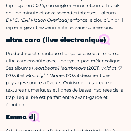
hip-hop : en 2024, son single « Fun » retourne TikTok
en une minute et onze secondes intenses. L’album
E.M.O. (Evil Motion Overload)
enfonce le clou d’un drill
rap énergisant, expérimental et sans concessions.
ultra caro (live électronique)
Productrice et chanteuse française basée à Londres,
ultra caro envoûte avec une synth-pop mélancolique.
Ses albums
Heartbeats/Heartbreaks
(2021),
wild at ♡
(2023) et
Moonlight Diaries
(2025) dessinent des
paysages sonores rêveurs. Onirisme du shoegaze,
textures numériques et lignes de basse inspirées de la
trap, l’équilibre est parfait entre avant-garde et
émotion.
Emma dj
Artiste sonore et dj d’origine finlandaise installée à