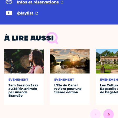
Infos et réservations
/playlist
À LIRE AUSSI
ÉVÈNEMENT
ÉVÈNEMENT
ÉVÈNEMEN
Jam Session Jazz
L’Été du Canal
Les Cultur
au 38Riv, animée
revient pour une
Bagatelle 
par Ananda
19ème édition
de Bagatel
Brandão