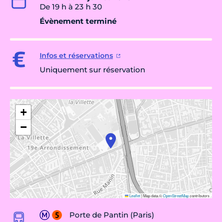
De 19 h à 23 h 30
Évènement terminé
Infos et réservations
Uniquement sur réservation
+
−
Leaflet
|
Map data ©
OpenStreetMap
contributors
Porte de Pantin (Paris)