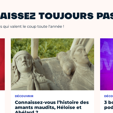
AISSEZ TOUJOURS PAS
 qui valent le coup toute l'année !
DÉCOUVRIR
DÉCO
Connaissez-vous l’histoire des
3 b
amants maudits, Héloïse et
pod
Abélard ?