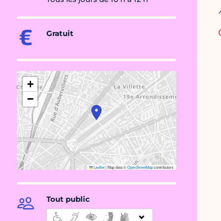
Gratuit
+
−
Leaflet
|
Map data ©
OpenStreetMap
contributors
Tout public