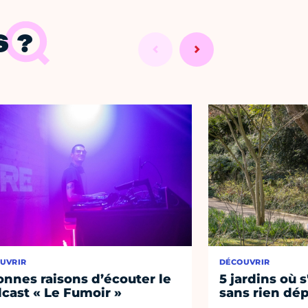
 ?
UVRIR
DÉCOUVRIR
onnes raisons d’écouter le
5 jardins où s
cast « Le Fumoir »
sans rien dép