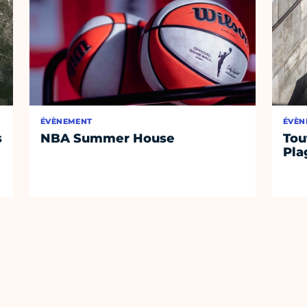
ÉVÈNEMENT
ÉVÈN
s
NBA Summer House
Tou
Pla