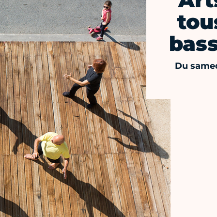
Art
tou
bass
Du samedi