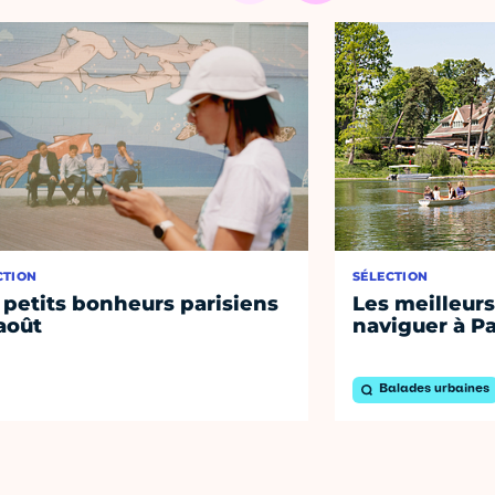
CTION
SÉLECTION
 petits bonheurs parisiens
Les meilleurs
août
naviguer à Pa
Balades urbaines