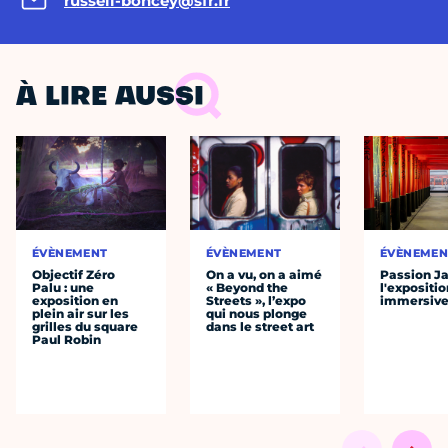
russell-boncey@sfr.fr
À LIRE AUSSI
ÉVÈNEMENT
ÉVÈNEMENT
ÉVÈNEMEN
Objectif Zéro
On a vu, on a aimé
Passion J
Palu : une
« Beyond the
l'expositio
exposition en
Streets », l’expo
immersiv
plein air sur les
qui nous plonge
grilles du square
dans le street art
Paul Robin