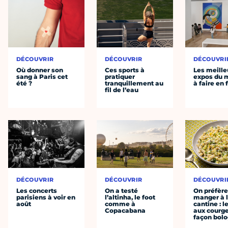
DÉCOUVRIR
DÉCOUVRIR
DÉCOUVRI
Où donner son
Ces sports à
Les meille
sang à Paris cet
pratiquer
expos du
été ?
tranquillement au
à faire en 
fil de l’eau
DÉCOUVRIR
DÉCOUVRIR
DÉCOUVRI
Les concerts
On a testé
On préfèr
parisiens à voir en
l’altinha, le foot
manger à 
août
comme à
cantine : l
Copacabana
aux courge
façon bol