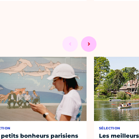
CTION
SÉLECTION
 petits bonheurs parisiens
Les meilleurs