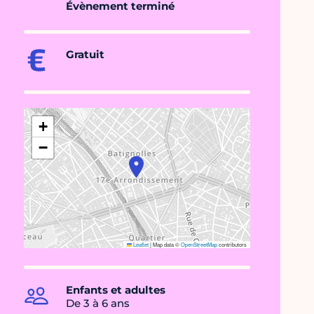
Évènement terminé
Gratuit
+
−
Leaflet
|
Map data ©
OpenStreetMap
contributors
Enfants et adultes
De 3 à 6 ans