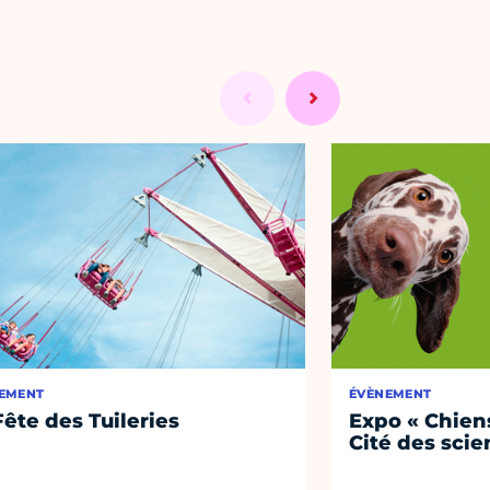
EMENT
ÉVÈNEMENT
Fête des Tuileries
Expo « Chiens
Cité des sci