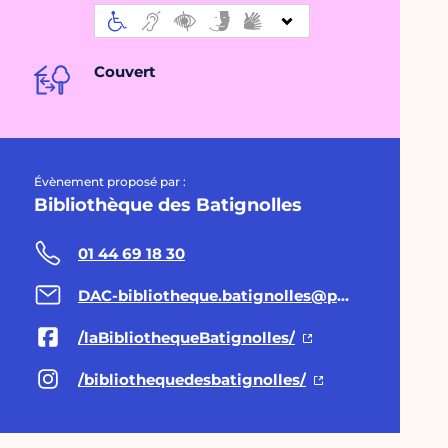
Couvert
Évènement proposé par :
Bibliothèque des Batignolles
01 44 69 18 30
DAC-bibliotheque.batignolles@paris.fr
/laBibliothequeBatignolles/
/bibliothequedesbatignolles/