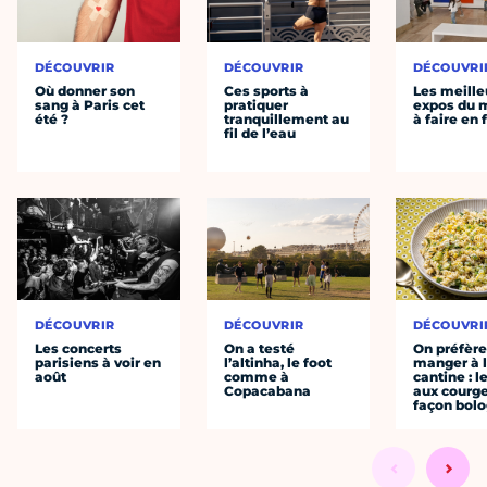
DÉCOUVRIR
DÉCOUVRIR
DÉCOUVRI
Où donner son
Ces sports à
Les meille
sang à Paris cet
pratiquer
expos du
été ?
tranquillement au
à faire en 
fil de l’eau
DÉCOUVRIR
DÉCOUVRIR
DÉCOUVRI
Les concerts
On a testé
On préfèr
parisiens à voir en
l’altinha, le foot
manger à 
août
comme à
cantine : l
Copacabana
aux courge
façon bol