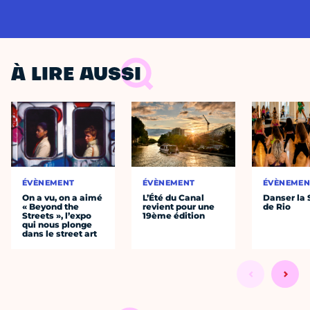
À LIRE AUSSI
ÉVÈNEMENT
ÉVÈNEMENT
ÉVÈNEMEN
On a vu, on a aimé
L’Été du Canal
Danser la
« Beyond the
revient pour une
de Rio
Streets », l’expo
19ème édition
qui nous plonge
dans le street art