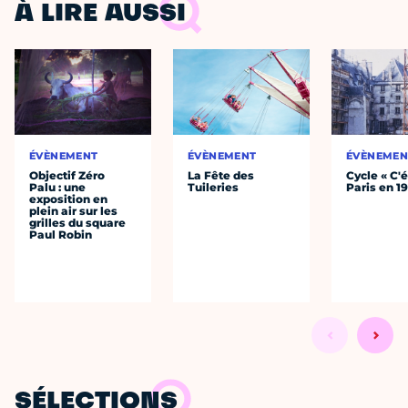
À LIRE AUSSI
ÉVÈNEMENT
ÉVÈNEMENT
ÉVÈNEMEN
Objectif Zéro
La Fête des
Cycle « C'é
Palu : une
Tuileries
Paris en 1
exposition en
plein air sur les
grilles du square
Paul Robin
SÉLECTIONS