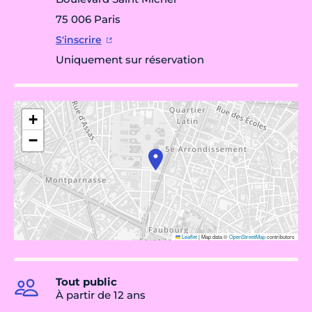
75 006 Paris
S'inscrire
Uniquement sur réservation
+
−
Leaflet
|
Map data ©
OpenStreetMap
contributors
Tout public
À partir de 12 ans