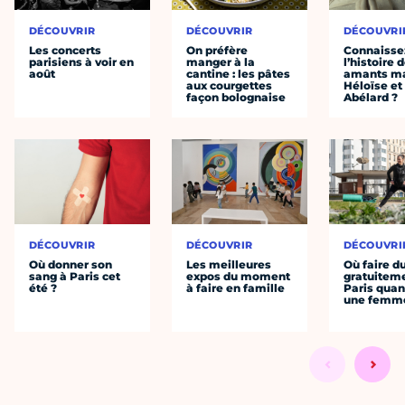
DÉCOUVRIR
DÉCOUVRIR
DÉCOUVRI
Les concerts
On préfère
Connaisse
parisiens à voir en
manger à la
l’histoire 
août
cantine : les pâtes
amants ma
aux courgettes
Héloïse et
façon bolognaise
Abélard ?
DÉCOUVRIR
DÉCOUVRIR
DÉCOUVRI
Où donner son
Les meilleures
Où faire d
sang à Paris cet
expos du moment
gratuitem
été ?
à faire en famille
Paris quan
une femm