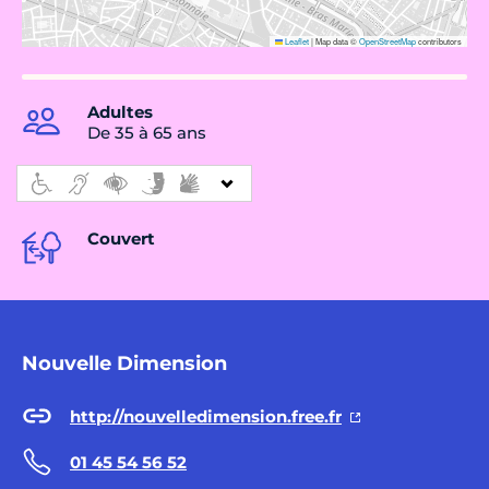
Leaflet
|
Map data ©
OpenStreetMap
contributors
Adultes
De 35 à 65 ans
Couvert
Nouvelle Dimension
http://nouvelledimension.free.fr
01 45 54 56 52