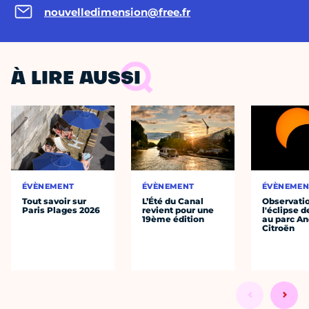
nouvelledimension@free.fr
À LIRE AUSSI
ÉVÈNEMENT
ÉVÈNEMENT
ÉVÈNEMEN
Tout savoir sur
L’Été du Canal
Observati
Paris Plages 2026
revient pour une
l'éclipse d
19ème édition
au parc An
Citroën