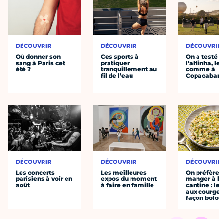
DÉCOUVRIR
DÉCOUVRIR
DÉCOUVRI
Où donner son
Ces sports à
On a testé
sang à Paris cet
pratiquer
l’altinha, l
été ?
tranquillement au
comme à
fil de l’eau
Copacaba
DÉCOUVRIR
DÉCOUVRIR
DÉCOUVRI
Les concerts
Les meilleures
On préfèr
parisiens à voir en
expos du moment
manger à 
août
à faire en famille
cantine : l
aux courge
façon bol