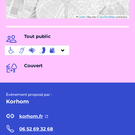
Leaflet
|
Map data ©
OpenStreetMap
contributors
Tout public
Couvert
Évènement proposé par :
Korhom
korhom.fr
06 52 69 32 68