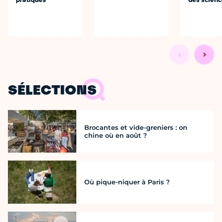
SÉLECTIONS
Brocantes et vide-greniers : on
chine où en août ?
Où pique-niquer à Paris ?