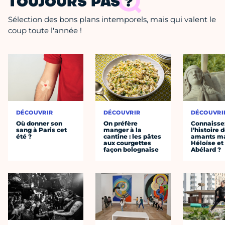
TOUJOURS PAS ?
Sélection des bons plans intemporels, mais qui valent le
coup toute l'année !
DÉCOUVRIR
DÉCOUVRIR
DÉCOUVRI
Où donner son
On préfère
Connaisse
sang à Paris cet
manger à la
l’histoire 
été ?
cantine : les pâtes
amants ma
aux courgettes
Héloïse et
façon bolognaise
Abélard ?