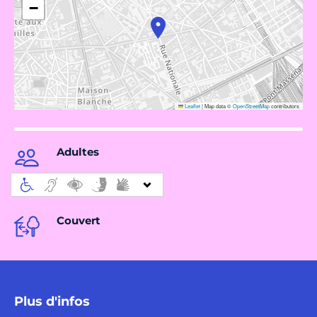
−
Leaflet
|
Map data ©
OpenStreetMap
contributors
Adultes
Couvert
Plus d'infos