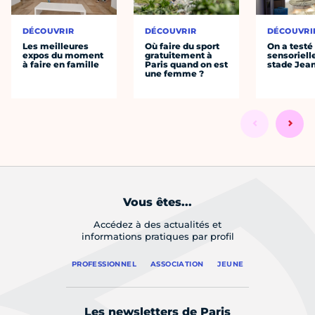
DÉCOUVRIR
DÉCOUVRIR
DÉCOUVRI
Les meilleures
Où faire du sport
On a testé 
expos du moment
gratuitement à
sensoriell
à faire en famille
Paris quand on est
stade Jea
une femme ?
Vous êtes...
Accédez à des actualités et
informations pratiques par profil
PROFESSIONNEL
ASSOCIATION
JEUNE
Les newsletters de Paris