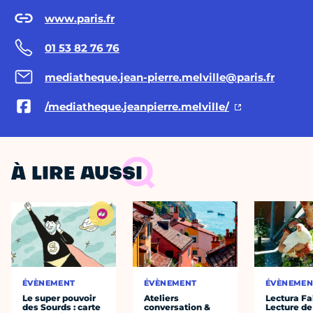
www.paris.fr
01 53 82 76 76
mediatheque.jean-pierre.melville@paris.fr
/mediatheque.jeanpierre.melville/
À LIRE AUSSI
ÉVÈNEMENT
ÉVÈNEMENT
ÉVÈNEMEN
Le super pouvoir
Ateliers
Lectura Fa
des Sourds : carte
conversation &
Lecture de