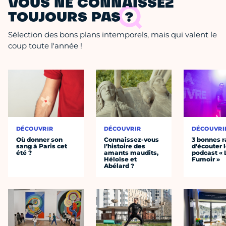
VOUS NE CONNAISSEZ
TOUJOURS PAS ?
Sélection des bons plans intemporels, mais qui valent le
coup toute l'année !
DÉCOUVRIR
DÉCOUVRIR
DÉCOUVRI
Où donner son
Connaissez-vous
3 bonnes r
sang à Paris cet
l’histoire des
d’écouter 
été ?
amants maudits,
podcast « 
Héloïse et
Fumoir »
Abélard ?