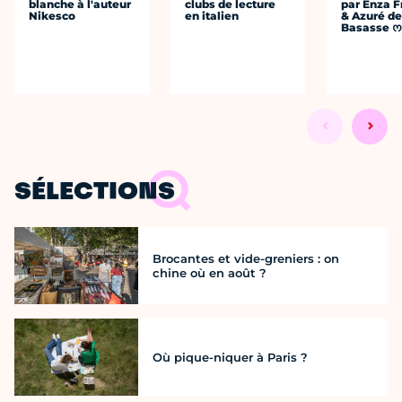
blanche à l'auteur
clubs de lecture
par Enza F
Nikesco
en italien
& Azuré de
Basasse 
SÉLECTIONS
Brocantes et vide-greniers : on
chine où en août ?
Où pique-niquer à Paris ?