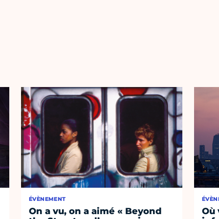
ÉVÈNEMENT
ÉVÈN
On a vu, on a aimé « Beyond
Où 