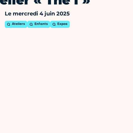
elier « The I »
Le mercredi 4 juin 2025
Ateliers
Enfants
Expos