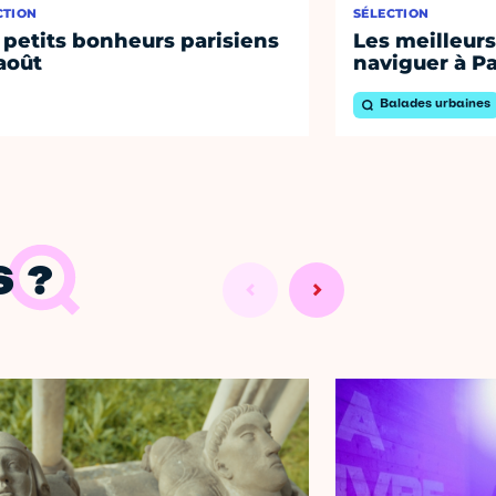
CTION
SÉLECTION
 petits bonheurs parisiens
Les meilleurs
août
naviguer à Pa
Balades urbaines
 ?