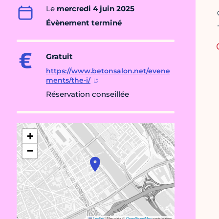
Le
mercredi 4 juin 2025
Évènement terminé
Gratuit
https://www.betonsalon.net/evene
ments/the-i/
Réservation conseillée
+
−
Leaflet
|
Map data ©
OpenStreetMap
contributors