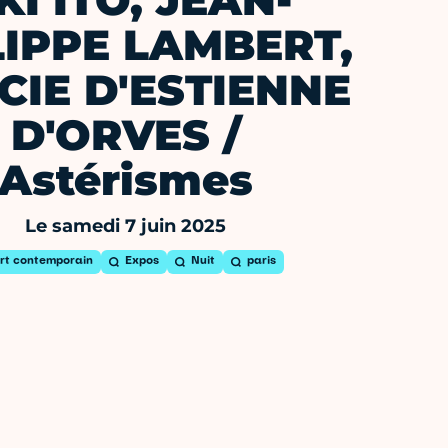
KI ITO, JEAN-
LIPPE LAMBERT,
ICIE D'ESTIENNE
D'ORVES /
Astérismes
Le samedi 7 juin 2025
rt contemporain
Expos
Nuit
paris