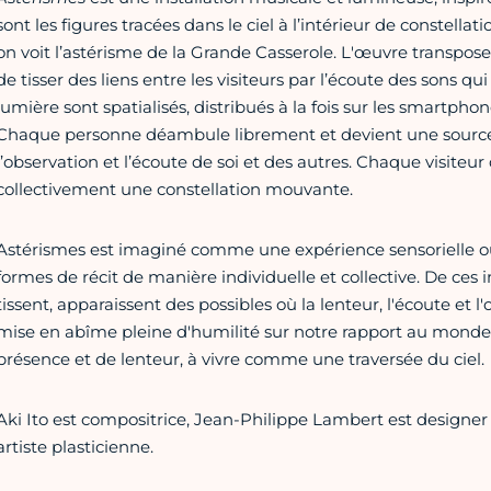
sont les figures tracées dans le ciel à l’intérieur de constella
on voit l’astérisme de la Grande Casserole. L'œuvre transpo
de tisser des liens entre les visiteurs par l’écoute des sons qui 
lumière sont spatialisés, distribués à la fois sur les smartpho
Chaque personne déambule librement et devient une source 
l’observation et l’écoute de soi et des autres. Chaque visite
collectivement une constellation mouvante.
Astérismes est imaginé comme une expérience sensorielle où l
formes de récit de manière individuelle et collective. De ces 
tissent, apparaissent des possibles où la lenteur, l'écoute et
mise en abîme pleine d'humilité sur notre rapport au monde
présence et de lenteur, à vivre comme une traversée du ciel.
Aki Ito est compositrice, Jean-Philippe Lambert est designer 
artiste plasticienne.