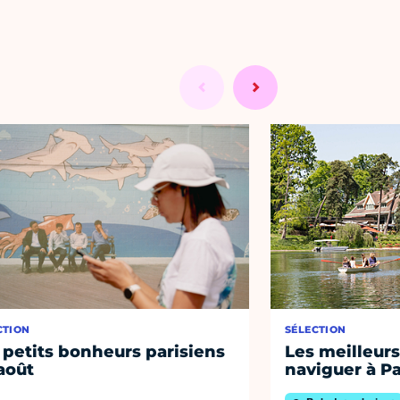
CTION
SÉLECTION
 petits bonheurs parisiens
Les meilleurs
août
naviguer à Pa