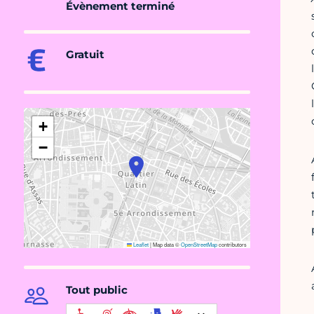
Évènement terminé
Gratuit
+
−
Leaflet
|
Map data ©
OpenStreetMap
contributors
Tout public