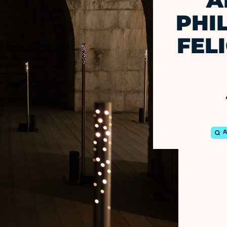
A
PHI
FEL
A