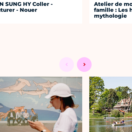
N SUNG HY Coller -
Atelier de m
turer - Nouer
famille : Les 
mythologie