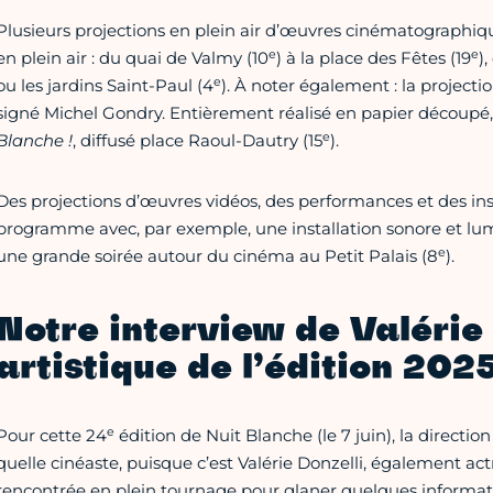
Plusieurs projections en plein air d’œuvres cinématographi
e
e
en plein air : du quai de Valmy (10
) à la place des Fêtes (19
)
e
ou les jardins Saint-Paul (4
). À noter également : la project
signé Michel Gondry. Entièrement réalisé en papier découpé, i
e
Blanche !
, diffusé place Raoul-Dautry (15
).
Des projections d’œuvres vidéos, des performances et des in
programme avec, par exemple, une installation sonore et lum
e
une grande soirée autour du cinéma au Petit Palais (8
).
Notre interview de Valérie 
artistique de l’édition 202
e
Pour cette 24
édition de Nuit Blanche (le 7 juin), la direction
quelle cinéaste, puisque c’est Valérie Donzelli, également actr
rencontrée en plein tournage pour glaner quelques information