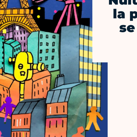
Nuit
la 
se