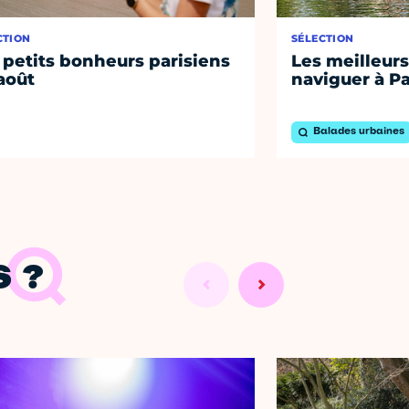
CTION
SÉLECTION
 petits bonheurs parisiens
Les meilleurs
août
naviguer à Pa
Balades urbaines
 ?