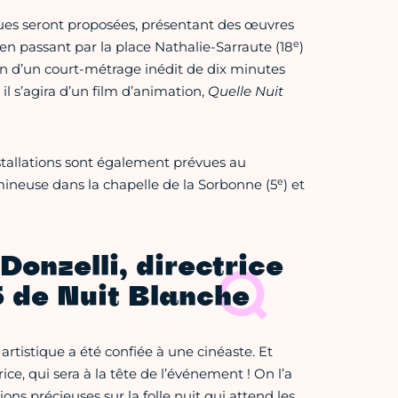
ques seront proposées, présentant des œuvres
e
, en passant par la place Nathalie-Sarraute (18
)
ion d’un court-métrage inédit de dix minutes
l s’agira d’un film d’animation,
Quelle Nuit
stallations sont également prévues au
e
ineuse dans la chapelle de la Sorbonne (5
) et
Donzelli, directrice
5 de Nuit Blanche
 artistique a été confiée à une cinéaste. Et
ice, qui sera à la tête de l’événement ! On l’a
s précieuses sur la folle nuit qui attend les