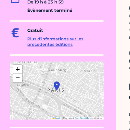
De 19 h à 23 h 59
Évènement terminé
Gratuit
Plus d’informations sur les
précédentes éditions
+
−
Leaflet
|
Map data ©
OpenStreetMap
contributors