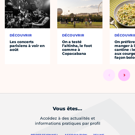
DÉCOUVRIR
DÉCOUVRIR
DÉCOUVRI
Les concerts
On a testé
On préfèr
parisiens à voir en
l’altinha, le foot
manger à 
août
comme à
cantine : l
Copacabana
aux courge
façon bol
Vous êtes...
Accédez à des actualités et
informations pratiques par profil