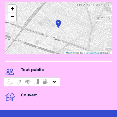
+
−
Leaflet
|
Map data ©
OpenStreetMap
contributors
Tout public
Couvert