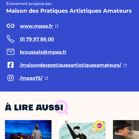
Évènement proposé par :
Maison des Pratiques Artistiques Amateurs
www.mpaa.fr
01 79 97 86 00
broussais@mpaa.fr
/maisondespratiquesartistiquesamateurs/
/mpaa75/
À LIRE AUSSI