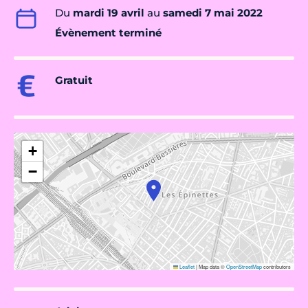
Du
mardi 19 avril
au
samedi 7 mai 2022
Évènement terminé
Gratuit
+
−
Leaflet
|
Map data ©
OpenStreetMap
contributors