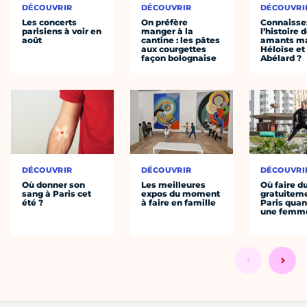
DÉCOUVRIR
DÉCOUVRIR
DÉCOUVRI
Les concerts
On préfère
Connaisse
parisiens à voir en
manger à la
l’histoire 
août
cantine : les pâtes
amants ma
aux courgettes
Héloïse et
façon bolognaise
Abélard ?
DÉCOUVRIR
DÉCOUVRIR
DÉCOUVRI
Où donner son
Les meilleures
Où faire d
sang à Paris cet
expos du moment
gratuitem
été ?
à faire en famille
Paris quan
une femm