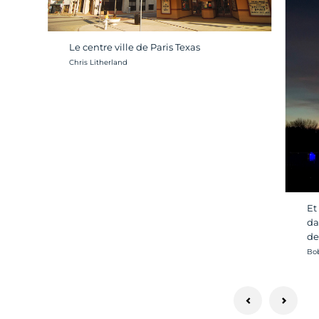
Le centre ville de Paris Texas
Crédit photo :
Chris Litherland
Et
da
de
Cré
Bo