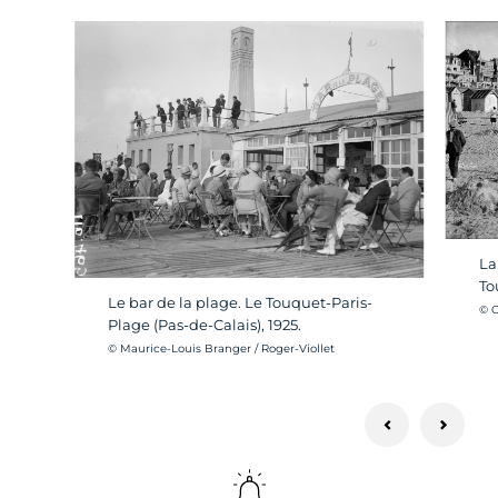
La
To
Le bar de la plage. Le Touquet-Paris-
Cré
© C
Plage (Pas-de-Calais), 1925.
Crédit photo :
© Maurice-Louis Branger / Roger-Viollet