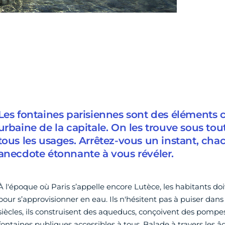
Les fontaines parisiennes sont des éléments cl
urbaine de la capitale. On les trouve sous tou
tous les usages. Arrêtez-vous un instant, cha
anecdote étonnante à vous révéler.
À l'époque où Paris s’appelle encore Lutèce, les habitants do
pour s’approvisionner en eau. Ils n'hésitent pas à puiser dans l
siècles, ils construisent des aqueducs, conçoivent des pompes
fontaines publiques accessibles à tous. Balade à travers les â