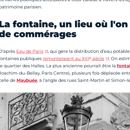
patrimoine parisien.
La fontaine, un lieu où l'o
de commérages
D’après
Eau de Paris
, qui gère la distribution d’eau potable
e
fontaines publiques
remonteraient au XIII
siècle
. On estim
le quartier des Halles. La plus ancienne pourrait être la
fonta
Joachim-du-Bellay, Paris Centre), plusieurs fois déplacée ent
celle de
Maubuée
, à l’angle des rues Saint-Martin et Simon-l