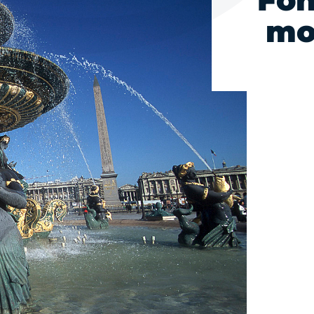
Fon
moi