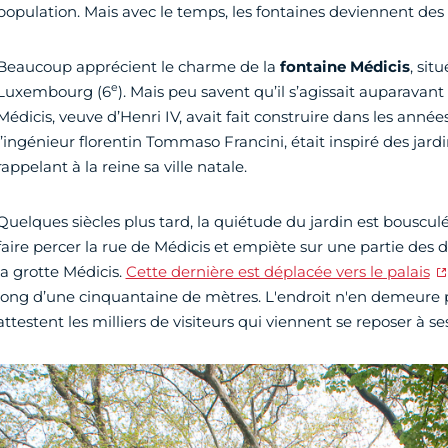
population. Mais avec le temps, les fontaines deviennent de
Beaucoup apprécient le charme de la
fontaine Médicis
, sit
e
Luxembourg (6
). Mais peu savent qu’il s’agissait auparavan
Médicis, veuve d’Henri IV, avait fait construire dans les année
l’ingénieur florentin Tommaso Francini, était inspiré des jard
rappelant à la reine sa ville natale.
Quelques siècles plus tard, la quiétude du jardin est bousc
faire percer la rue de Médicis et empiète sur une partie des
la grotte Médicis.
Cette dernière est déplacée vers le palais
long d’une cinquantaine de mètres. L'endroit n'en demeure
attestent les milliers de visiteurs qui viennent se reposer à 