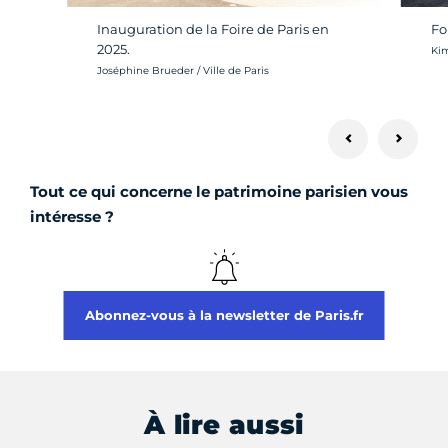
Inauguration de la Foire de Paris en
Fo
2025.
Cré
Ki
Crédit photo :
Joséphine Brueder / Ville de Paris
Tout ce qui concerne le patrimoine parisien vous
intéresse ?
Abonnez-vous à la newsletter de Paris.fr
À lire aussi