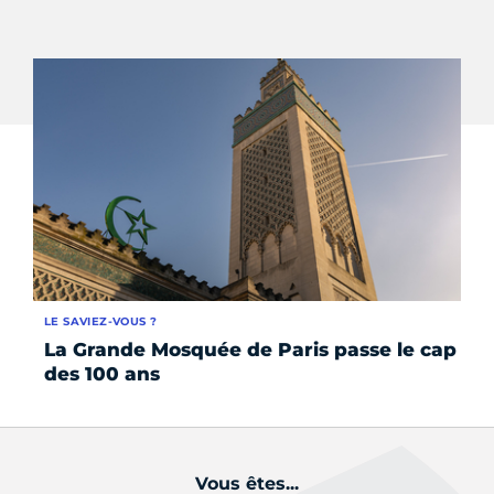
LE SAVIEZ-VOUS ?
LE 
La Grande Mosquée de Paris passe le cap
5 
des 100 ans
la
Vous êtes...