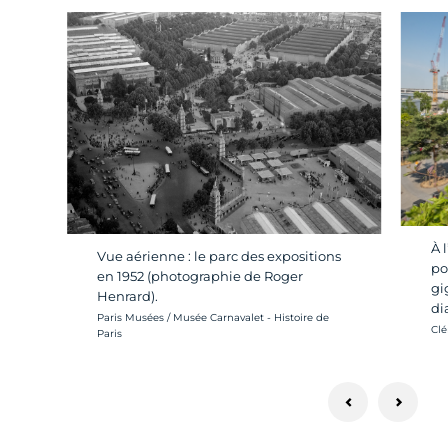
À 
Vue aérienne : le parc des expositions
po
en 1952 (photographie de Roger
gi
Henrard).
di
Crédit photo :
Paris Musées / Musée Carnavalet - Histoire de
Cré
Clé
Paris