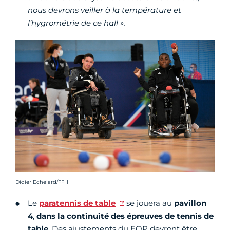
nous devrons veiller à la température et
l’hygrométrie de ce hall ».
Crédit photo :
Didier Echelard/FFH
Le
paratennis de table
se jouera au
pavillon
4
,
dans la continuité des épreuves de tennis de
table
. Des ajustements du FOP devront être