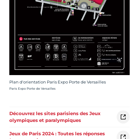
Plan d'orientation Paris Expo Porte de Versailles
Crédit photo :
Paris Expo Porte de Versailles
Découvrez les sites parisiens des Jeux
olympiques et paralympiques
Jeux de Paris 2024 : Toutes les réponses