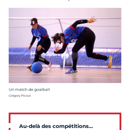
Un match de goalball
Crédit photo :
Grégory Picout
Au-delà des compétitions…