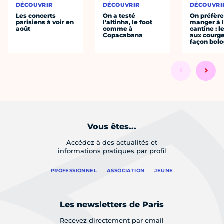
DÉCOUVRIR
DÉCOUVRIR
DÉCOUVRI
Les concerts
On a testé
On préfèr
parisiens à voir en
l’altinha, le foot
manger à 
août
comme à
cantine : l
Copacabana
aux courge
façon bol
Vous êtes...
Accédez à des actualités et
informations pratiques par profil
PROFESSIONNEL
ASSOCIATION
JEUNE
Les newsletters de Paris
Recevez directement par email