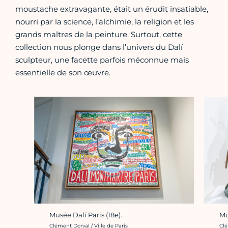
moustache extravagante, était un érudit insatiable,
nourri par la science, l’alchimie, la religion et les
grands maîtres de la peinture. Surtout, cette
collection nous plonge dans l’univers du Dalí
sculpteur, une facette parfois méconnue mais
essentielle de son œuvre.
Musée Dalí Paris (18e).
Mu
Crédit photo :
Cré
Clément Dorval / Ville de Paris
Clé