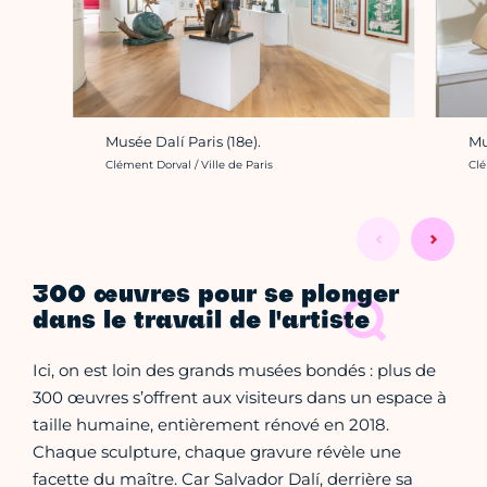
Musée Dalí Paris (18e).
Mu
Crédit photo :
Cré
Clément Dorval / Ville de Paris
Clé
300 œuvres pour se plonger
dans le travail de l'artiste
Ici, on est loin des grands musées bondés : plus de
300 œuvres s’offrent aux visiteurs dans un espace à
taille humaine, entièrement rénové en 2018.
Chaque sculpture, chaque gravure révèle une
facette du maître. Car Salvador Dalí, derrière sa