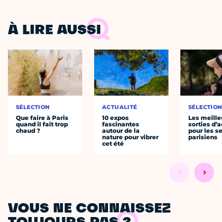
À LIRE AUSSI
SÉLECTION
ACTUALITÉ
SÉLECTIO
Que faire à Paris
10 expos
Les meille
quand il fait trop
fascinantes
sorties d’
chaud ?
autour de la
pour les s
nature pour vibrer
parisiens
cet été
VOUS NE CONNAISSEZ