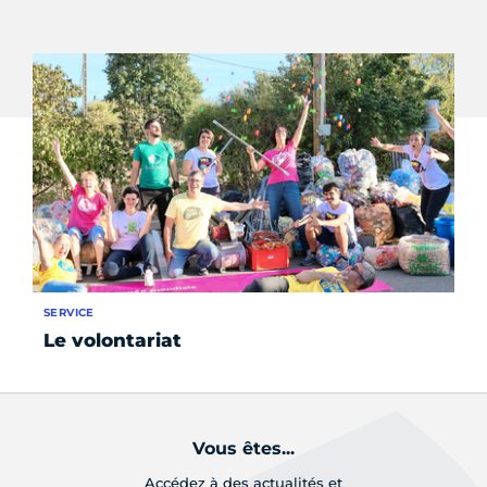
SERVICE
SE
Le volontariat
L
Vous êtes...
Accédez à des actualités et