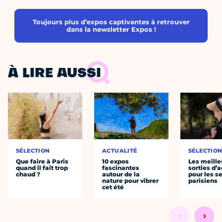
Toujours plus d’expos captivantes à retrouver
dans la newsletter Expos !
À LIRE AUSSI
SÉLECTION
ACTUALITÉ
SÉLECTIO
Que faire à Paris
10 expos
Les meille
quand il fait trop
fascinantes
sorties d’
chaud ?
autour de la
pour les s
nature pour vibrer
parisiens
cet été