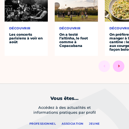
DÉCOUVRIR
DÉCOUVRIR
DÉCOUVRI
Les concerts
On a testé
On préfèr
parisiens à voir en
l’altinha, le foot
manger à 
août
comme à
cantine : l
Copacabana
aux courge
façon bol
Vous êtes...
Accédez à des actualités et
informations pratiques par profil
PROFESSIONNEL
ASSOCIATION
JEUNE