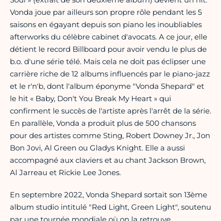
Vonda joue par ailleurs son propre rôle pendant les 5
saisons en égayant depuis son piano les inoubliables
afterworks du célèbre cabinet d'avocats. A ce jour, elle
détient le record Billboard pour avoir vendu le plus de
b.o. d'une série télé. Mais cela ne doit pas éclipser une
carrière riche de 12 albums influencés par le piano-jazz
et le r'n'b, dont l'album éponyme "Vonda Shepard" et
le hit « Baby, Don't You Break My Heart » qui
confirment le succès de l'artiste après l'arrêt de la série.
En parallèle, Vonda a produit plus de 500 chansons
pour des artistes comme Sting, Robert Downey Jr., Jon
Bon Jovi, Al Green ou Gladys Knight. Elle a aussi
accompagné aux claviers et au chant Jackson Brown,
Al Jarreau et Rickie Lee Jones.
En septembre 2022, Vonda Shepard sortait son 13ème
album studio intitulé "Red Light, Green Light", soutenu
par une tournée mondiale où on la retrouve