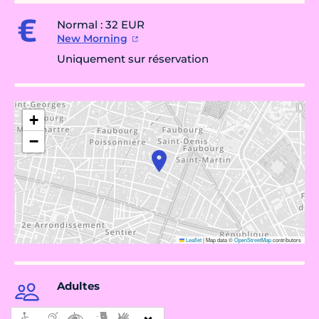
Normal : 32 EUR
New Morning
Uniquement sur réservation
+
−
Leaflet
|
Map data ©
OpenStreetMap
contributors
Adultes