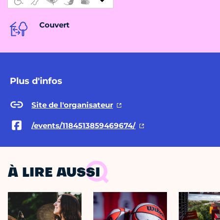
Couvert
Plus d'infos
Site de l'organisateur
/events/1184513859469674/
À LIRE AUSSI