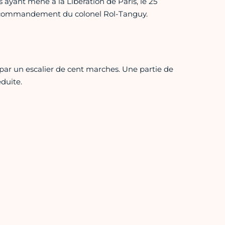
ayant mené à la Libération de Paris, le 25
de commandement du colonel Rol-Tanguy.
ar un escalier de cent marches. Une partie de
éduite.