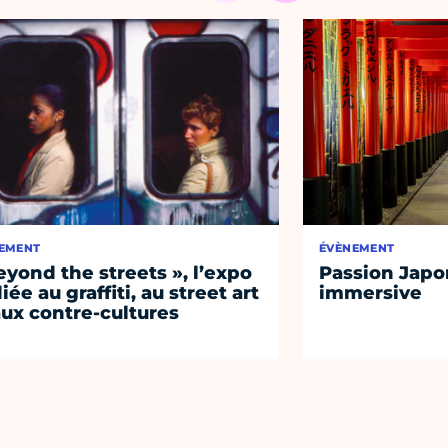
EMENT
ÉVÈNEMENT
eyond the streets », l’expo
Passion Japon
iée au graffiti, au street art
immersive
aux contre-cultures