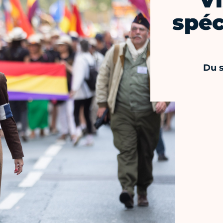
Vi
spéc
Du s