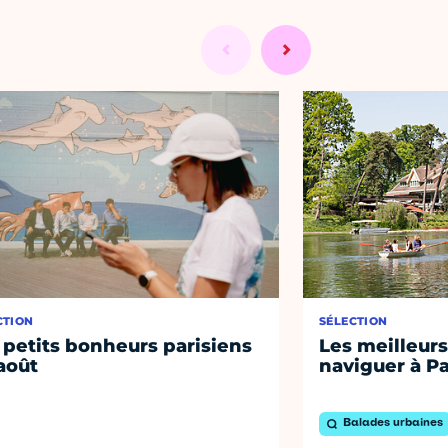
CTION
SÉLECTION
 petits bonheurs parisiens
Les meilleurs
août
naviguer à Pa
Balades urbaines