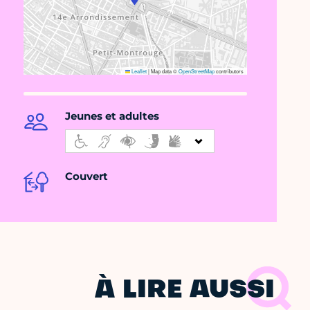
Leaflet
|
Map data ©
OpenStreetMap
contributors
Jeunes et adultes
Couvert
À LIRE AUSSI