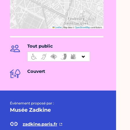
Leaflet
|
Map data ©
OpenStreetMap
contributors
Tout public
Couvert
Évènement proposé par :
Musée Zadkine
zadkine.paris.fr