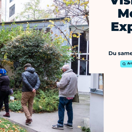
Vis
M
Ex
Du samed
Ar