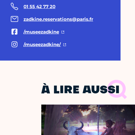
01 55 42 77 20
zadkine.reservations@paris.fr
/museezadkine
/museezadkine/
À LIRE AUSSI