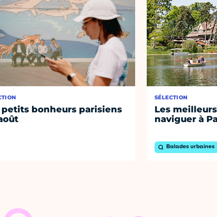
CTION
SÉLECTION
 petits bonheurs parisiens
Les meilleurs
août
naviguer à Pa
Balades urbaines