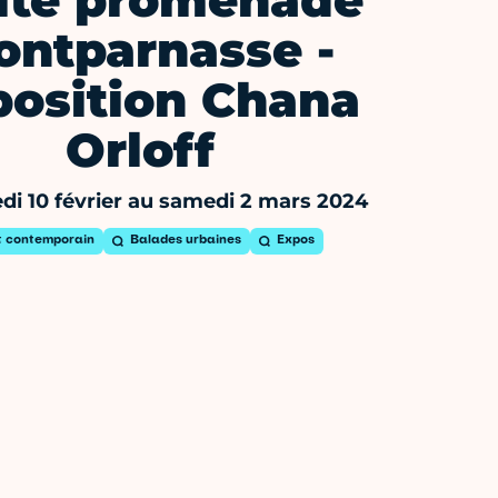
ite promenade
ontparnasse -
position Chana
Orloff
i 10 février au samedi 2 mars 2024
t contemporain
Balades urbaines
Expos