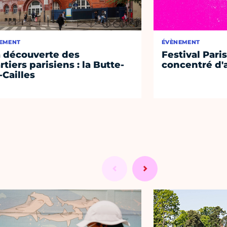
EMENT
ÉVÈNEMENT
a découverte des
Festival Paris
rtiers parisiens : la Butte-
concentré d'a
-Cailles