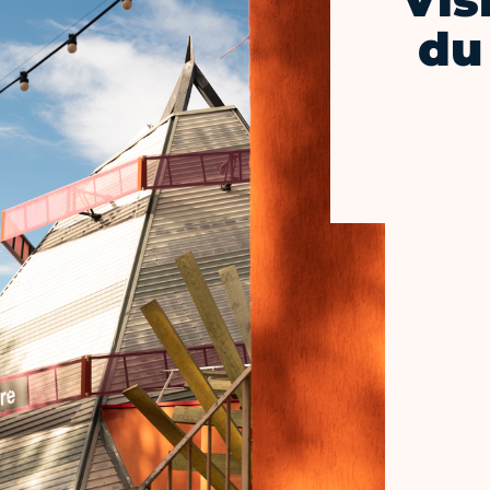
Vis
du