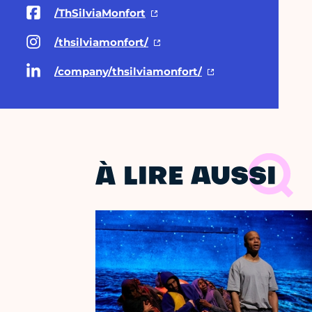
/ThSilviaMonfort
/thsilviamonfort/
/company/thsilviamonfort/
À LIRE AUSSI