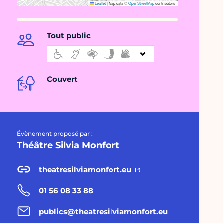
Leaflet
|
Map data ©
OpenStreetMap
contributors
Tout public
Couvert
Évènement proposé par :
Théâtre Silvia Monfort
theatresilviamonfort.eu
01 56 08 33 88
publics@theatresilviamonfort.eu