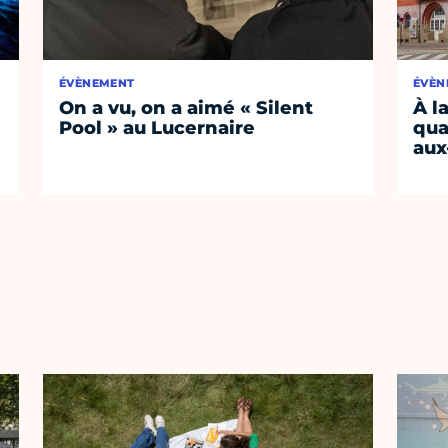
ÉVÈNEMENT
ÉVÈN
On a vu, on a aimé « Silent
À l
Pool » au Lucernaire
qua
aux