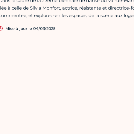
Dans le cadre de la 23ème biennale de danse du Val-de-Marne
liée à celle de Silvia Monfort, actrice, résistante et directrice-
commentée, et explorez-en les espaces, de la scène aux loges
Mise à jour le 04/03/2025