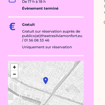
De 17 h à 18 h
Évènement terminé
Gratuit
Gratuit sur réservation auprès de
publics(at)theatresilviamonfort.eu
/ 01 56 08 33 46
Uniquement sur réservation
+
−