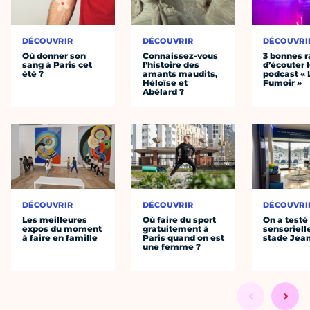
DÉCOUVRIR
DÉCOUVRIR
DÉCOUVRI
Où donner son
Connaissez-vous
3 bonnes r
sang à Paris cet
l’histoire des
d’écouter 
été ?
amants maudits,
podcast « 
Héloïse et
Fumoir »
Abélard ?
DÉCOUVRIR
DÉCOUVRIR
DÉCOUVRI
Les meilleures
Où faire du sport
On a testé 
expos du moment
gratuitement à
sensoriell
à faire en famille
Paris quand on est
stade Jea
une femme ?