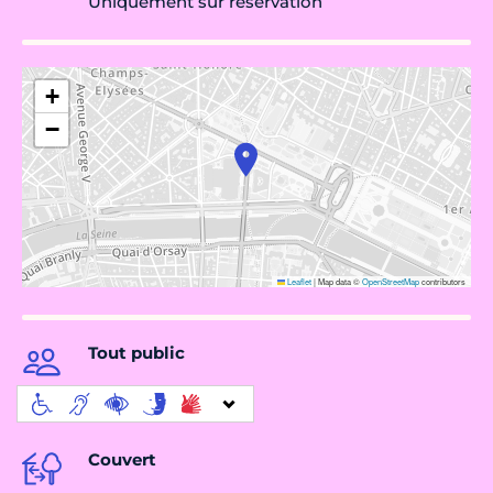
Uniquement sur réservation
+
−
Leaflet
|
Map data ©
OpenStreetMap
contributors
Tout public
Couvert