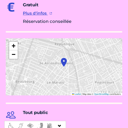
Gratuit
Plus d'infos
Réservation conseillée
+
−
Leaflet
|
Map data ©
OpenStreetMap
contributors
Tout public