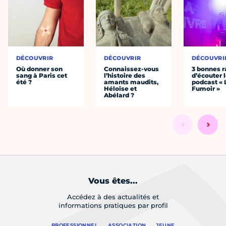
DÉCOUVRIR
DÉCOUVRIR
DÉCOUVRI
Où donner son
Connaissez-vous
3 bonnes r
sang à Paris cet
l’histoire des
d’écouter 
été ?
amants maudits,
podcast « 
Héloïse et
Fumoir »
Abélard ?
Vous êtes...
Accédez à des actualités et
informations pratiques par profil
PROFESSIONNEL
ASSOCIATION
JEUNE