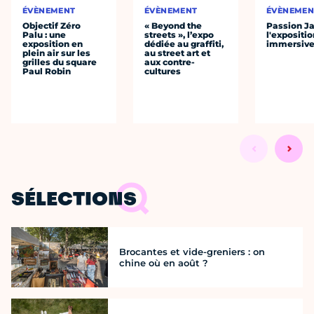
ÉVÈNEMENT
ÉVÈNEMENT
ÉVÈNEMEN
Objectif Zéro
« Beyond the
Passion J
Palu : une
streets », l’expo
l'expositio
exposition en
dédiée au graffiti,
immersiv
plein air sur les
au street art et
grilles du square
aux contre-
Paul Robin
cultures
SÉLECTIONS
Brocantes et vide-greniers : on
chine où en août ?