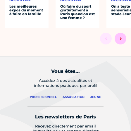
DÉCOUVRIR
DÉCOUVRIR
DÉCOUVRI
Les meilleures
Où faire du sport
On a testé 
expos du moment
gratuitement à
sensoriell
à faire en famille
Paris quand on est
stade Jea
une femme ?
Vous êtes...
Accédez à des actualités et
informations pratiques par profil
PROFESSIONNEL
ASSOCIATION
JEUNE
Les newsletters de Paris
Recevez directement par email