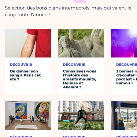
Sélection des bons plans intemporels, mais qui valent le
coup toute l'année !
DÉCOUVRIR
DÉCOUVRIR
DÉCOUVRI
Où donner son
Connaissez-vous
3 bonnes r
sang à Paris cet
l’histoire des
d’écouter 
été ?
amants maudits,
podcast « 
Héloïse et
Fumoir »
Abélard ?