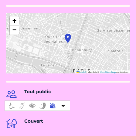
+
−
Leaflet
|
Map data ©
OpenStreetMap
contributors
Tout public
Couvert