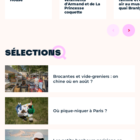
d'Armand et de La
air au mu
Princesse
quai Branl
coquette
SÉLECTIONS
Brocantes et vide-greniers : on
chine où en août ?
Où pique-niquer à Paris ?